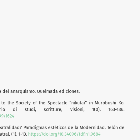
oria del anarquismo. Queimada ediciones.
e to the Society of the Spectacle “nikutai” in Murobushi Ko.
o di studi, scritture, visioni, 1(0), 163-186.
599/1624
teatralidad? Paradigmas estéticos de la Modernidad. Telón de
ral, (1), 1-13.
https://doi.org/10.34096/tdf.n1.9684