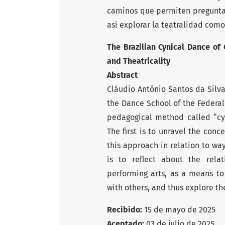
caminos que permiten preguntars
así explorar la teatralidad co
The Brazilian Cynical Dance of
and Theatricality
Abstract
Cláudio Antônio Santos da Silva
the Dance School of the Federal
pedagogical method called “cyn
The first is to unravel the conce
this approach in relation to w
is to reflect about the rel
performing arts, as a means t
with others, and thus explore the
Recibido:
15 de mayo de 2025
Aceptado:
03 de julio de 2025