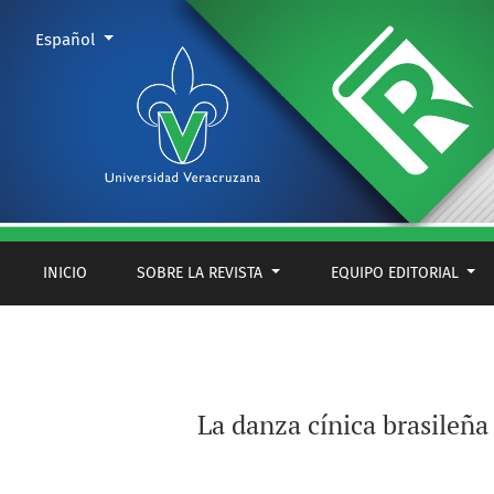
La danza cínica brasileña de Cláudio Antônio Santos da Silva, e
Cambiar el idioma. El actual es:
Español
INICIO
SOBRE LA REVISTA
EQUIPO EDITORIAL
La danza cínica brasileña 