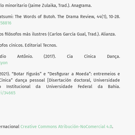
lo minoritario (Jaime Zulaika, Trad.). Anagrama.
Tatsumi: The Words of Butoh. The Drama Review, 44(1), 10-28.
058816
os filósofos más ilustres (Carlos García Gual, Trad.). Alianza.
sofos cínicos. Editorial Tecnos.
dio Antônio. (2017). Cia Cínica Dança.
kyon
(2021). “Botar Figurás” e “Desfigurar a Moeda”: entremeios e
nica” dança pessoal [Disertación doctoral, Universidade
io Institucional da Universidade Federal da Bahia.
ri/34665
ternacional
Creative Commons Atribución-NoComercial 4.0
.